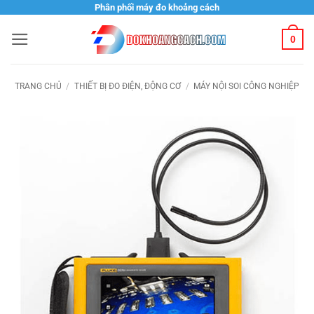
Bỏ
Phân phối máy đo khoảng cách
qua
0
nội
dung
TRANG CHỦ
/
THIẾT BỊ ĐO ĐIỆN, ĐỘNG CƠ
/
MÁY NỘI SOI CÔNG NGHIỆP