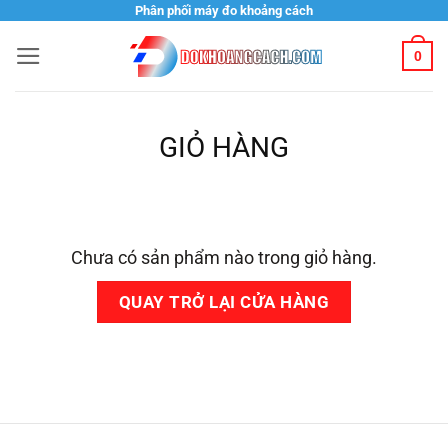
Bỏ
Phân phối máy đo khoảng cách
qua
0
nội
dung
GIỎ HÀNG
Chưa có sản phẩm nào trong giỏ hàng.
QUAY TRỞ LẠI CỬA HÀNG