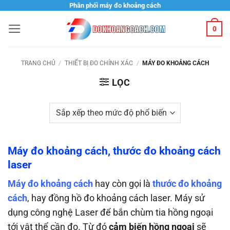
Bỏ
Phân phối máy đo khoảng cách
qua
0
nội
dung
TRANG CHỦ
/
THIẾT BỊ ĐO CHÍNH XÁC
/
MÁY ĐO KHOẢNG CÁCH
LỌC
Máy đo khoảng cách, thước đo khoảng cách
laser
Máy đo khoảng cách
hay còn gọi là
thước đo khoảng
cách
, hay đồng hồ đo khoảng cách laser. Máy sử
dụng công nghệ Laser để bắn chùm tia hồng ngoại
tới vật thể cần đo. Từ đó
cảm biến hồng ngoại
sẽ