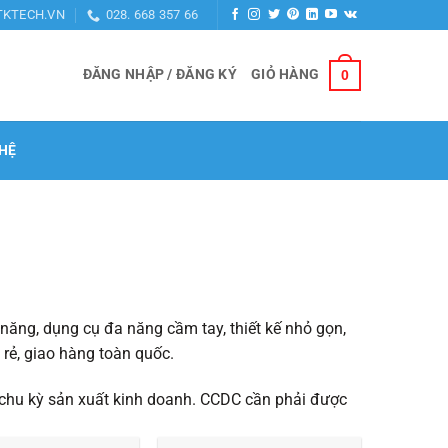
TKTECH.VN
028. 668 357 66
ĐĂNG NHẬP / ĐĂNG KÝ
GIỎ HÀNG
0
 HỆ
năng, dụng cụ đa năng cầm tay, thiết kế nhỏ gọn,
rẻ, giao hàng toàn quốc.
 chu kỳ sản xuất kinh doanh. CCDC cần phải được