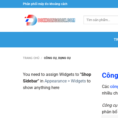
Bỏ
Phân phối máy đo khoảng cách
qua
nội
Tìm
dung
kiếm:
T
TRANG CHỦ
/
CÔNG CỤ, DỤNG CỤ
Công
You need to assign Widgets to
"Shop
Sidebar"
in
Appearance > Widgets
to
Các
côn
show anything here
nhiều ch
Công cụ
phân bổ 