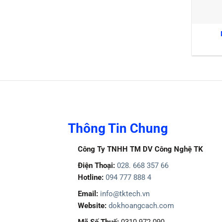
Thông Tin Chung
Công Ty TNHH TM DV Công Nghệ TK
Điện Thoại:
028. 668 357 66
Hotline:
094 777 888 4
Email:
info@tktech.vn
Website:
dokhoangcach.com
Mã Số Thuế:
0310 972 090