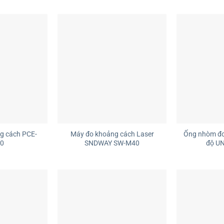
+
+
g cách PCE-
Máy đo khoảng cách Laser
Ống nhòm đo
70
SNDWAY SW-M40
độ UN