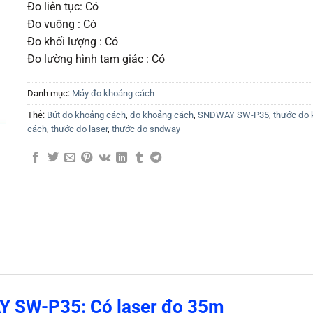
Đo liên tục: Có
Đo vuông : Có
Đo khối lượng : Có
Đo lường hình tam giác : Có
Danh mục:
Máy đo khoảng cách
Thẻ:
Bút đo khoảng cách
,
đo khoảng cách
,
SNDWAY SW-P35
,
thước đo
cách
,
thước đo laser
,
thước đo sndway
Y SW-P35: Có laser đo 35m