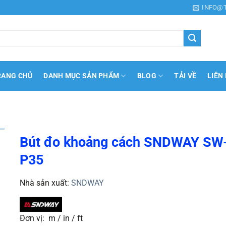
INFO@
RANG CHỦ
DANH MỤC SẢN PHẨM
BLOG
TẢI VỀ
LIÊN
Bút đo khoảng cách SNDWAY SW
P35
Nhà sản xuất:
SNDWAY
Đơn vị: m / in / ft