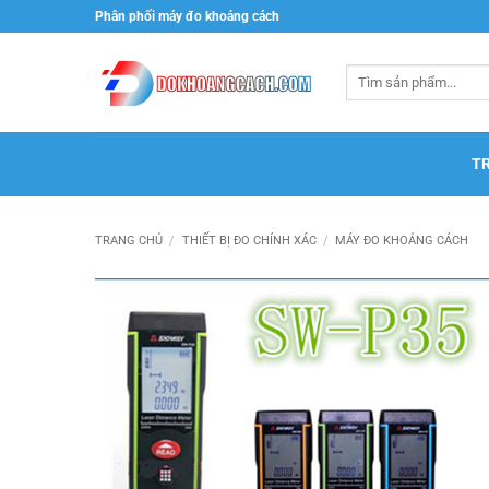
Bỏ
Phân phối máy đo khoảng cách
qua
nội
Tìm
dung
kiếm:
T
TRANG CHỦ
/
THIẾT BỊ ĐO CHÍNH XÁC
/
MÁY ĐO KHOẢNG CÁCH