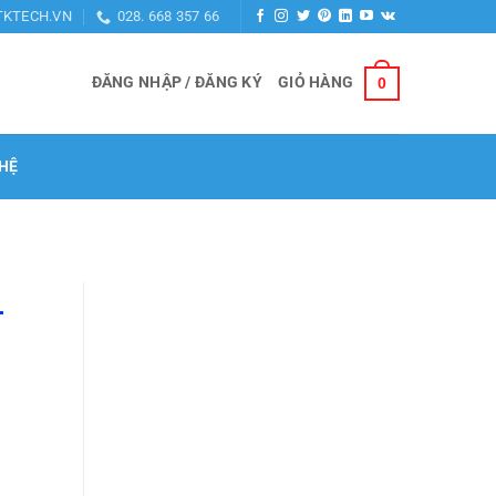
TKTECH.VN
028. 668 357 66
ĐĂNG NHẬP / ĐĂNG KÝ
GIỎ HÀNG
0
 HỆ
-